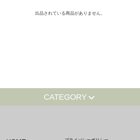
出品されている商品がありません。
CATEGORY
ドリンク投げ銭＆サイン入りパス
GOODS
KNOT 12周年GOODS
コラボグッズ
KNOT13周年記念
KNOT SUMMER GOODS