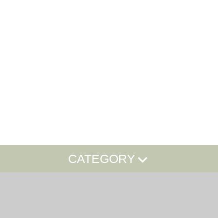
CATEGORY
ドリンク投げ銭＆サイン入りパス
GOODS
KNOT 12周年GOODS
コラボグッズ
KNOT13周年記念
KNOT SUMMER GOODS