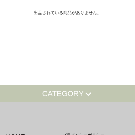
出品されている商品がありません。
CATEGORY
ドリンク投げ銭＆サイン入りパス
GOODS
KNOT 12周年GOODS
コラボグッズ
KNOT13周年記念
KNOT SUMMER GOODS